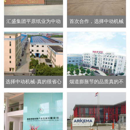
汇盛集团平原纸业为中动
首次合作，选择中动机械
机械点赞
非常正确
选择中动机械-真的很省心
烟道膨胀节的品质真的不
一样