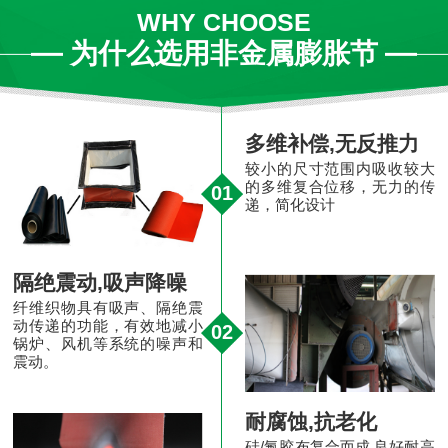
WHY CHOOSE
为什么选用非金属膨胀节
多维补偿,无反推力
较小的尺寸范围内吸收较大
的多维复合位移，无力的传
01
递，简化设计
隔绝震动,吸声降噪
纤维织物具有吸声、隔绝震
动传递的功能，有效地减小
02
锅炉、风机等系统的噪声和
震动。
耐腐蚀,抗老化
硅/氟胶布复合而成,良好耐高